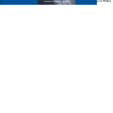
منو
علاقه مندی
دانلود کاتالوگ
مسیریابی
آدرس: تهران - خیابان سید جمال الدین اسدآبادی، بین کوچه ۱۲
و ۱۴ پلاک ۱۲۲ طبقه ۵
شماره‌های مرکز تماس:
88712032-021
داخلی خدمات 119 | فروش 115 | مالی 103
آدرس ایمیل: info@harbourtools.co
تمامی حقوق به ابزار هاربر تعلق دارد.
پیاده سازی و پشتیبانی فنی توسط
آژانس توسعه کسب و کار دوباره