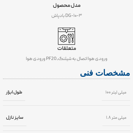
مدل محصول
بادپاش DG-۱۰-۳
متعلقات
ورودی هوا PF20،ورودی هوا اتصال به شیلنگ
مشخصات فنی
۱۰۰ میلی لیتر
طول ابزار
۱.۸ میلی متر
سایز نازل