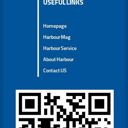
USEFUL LINKS
Homepage
Harbour Mag
Harbour Service
About Harbour
Contact US