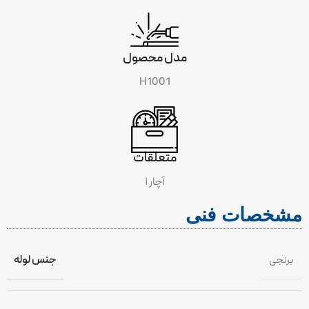
مدل محصول
H1001
متعلقات
۱ آچار
مشخصات فنی
برنجی
جنس لوله