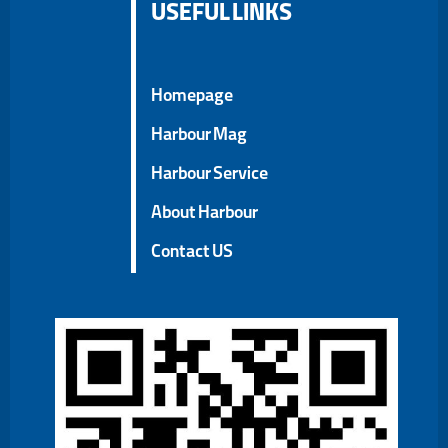
USEFUL LINKS
Homepage
Harbour Mag
Harbour Service
About Harbour
Contact US