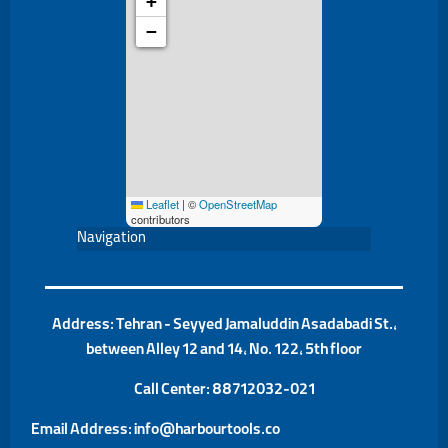
+
−
Leaflet
|
©
OpenStreetMap
contributors
Navigation
Address: Tehran - Seyyed Jamaluddin Asadabadi St.,
between Alley 12 and 14, No. 122, 5th floor
Call Center:
88712032-021
Email Address: info@harbourtools.co