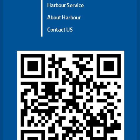
Harbour Service
About Harbour
Contact US