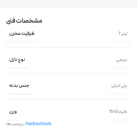
مشخصات فنی
7 لیتر
ظرفیت مخزن
برنجی
نوع نازل
پلی اتیلن
جنس بدنه
1540 گرم
وزن
Harbourtools
برچسب‌ها: