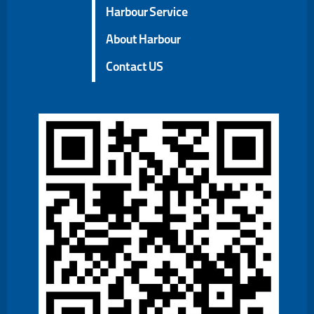
Harbour Service
About Harbour
Contact US