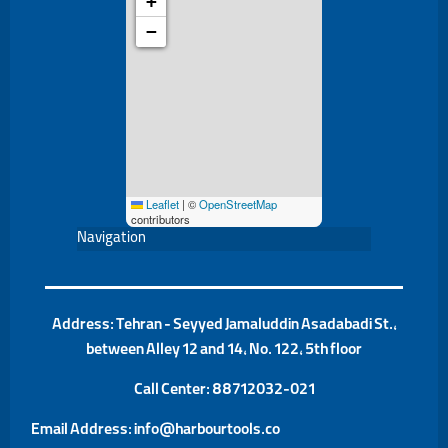
+
−
Leaflet
|
©
OpenStreetMap
contributors
Navigation
Address: Tehran - Seyyed Jamaluddin Asadabadi St.,
between Alley 12 and 14, No. 122, 5th floor
Call Center:
88712032-021
Email Address: info@harbourtools.co