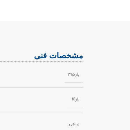
مشخصات فنی
۳۱۵ بار
16بار
برنجی