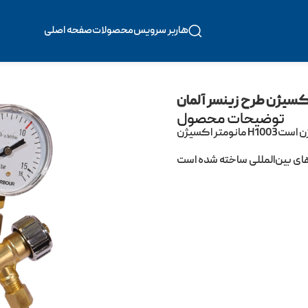
هاربر سرویس
محصولات
صفحه اصلی
ما
اکسیژن طرح زینسر آلمان
توضیحات محصول
مانومتر اکسیژن H1003هاربر یک ابزار پیشرفته برای تنظیم دقیق فشار و جریان اکسیژن است