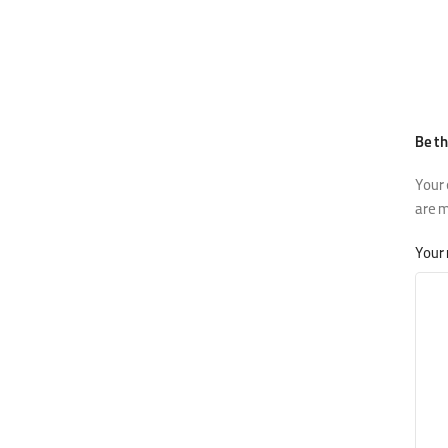
Your 
are 
Your