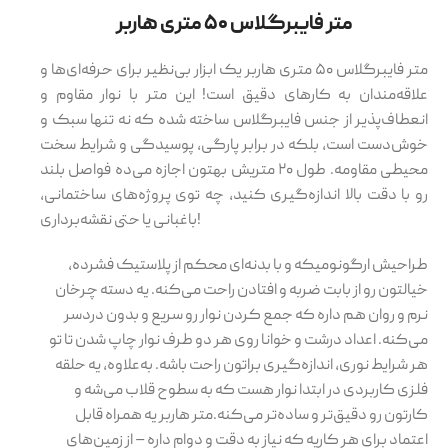
متر فایبرگلاس ۵۰ متری هاربر
متر فایبرگلاس ۵۰ متری هاربر یک ابزار بی‌نظیر برای حرفه‌ای‌ها و
علاقه‌مندان به کارهای دقیق است! این متر با نوار مقاوم و
انعطاف‌پذیر از جنس فایبرگلاس ساخته شده که نه تنها سبک و
خوش‌دست است، بلکه در برابر پارگی، پوسیدگی و شرایط سخت
محیطی مقاومه. طول ۲۰ متریش بهتون اجازه می‌ده فواصل بلند
رو با دقت بالا اندازه‌گیری کنید، چه توی پروژه‌های ساختمانی،
باغبانی یا حتی نقشه‌برداری!
طراحیش ارگونومیکه و با بدنه‌ای محکم از پلاستیک فشرده،
خیالتون رو از بابت ضربه و افتادن راحت می‌کنه. یه دسته چرخان
نرم و روان هم داره که جمع کردن نوار رو سریع و بدون دردسر
می‌کنه. اعداد درشت و خوانا روی هر دو طرف نوار چاپ شدن تا تو
هر شرایط نوری، اندازه‌گیری براتون راحت باشه. به‌علاوه، یه حلقه
فلزی کاربردی در ابتدا نوار هست که به سطوح قلاب می‌شه و
کارتون رو دقیق‌تر و ساده‌تر می‌کنه.متر هاربر یه همراه قابل
اعتماد برای هر کاریه که نیاز به دقت و دوام داره – از زمین‌های