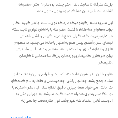
بزرگ گرفته تا کارگاه‌های کوچک، این متر ۲۰ متری همیشه
آماده‌ست تا بهترین عملکرد رو بهتون نشون بده!
این متر یه بدنه ارگونومیک داره که توی دست جا می‌گیره انگار
برات سفارشی ساختنش! قفلش هم که با یه اشاره نوار رو ثابت نگه
می‌داره، پس دیگه نگران جمع شدن ناگهانی یا شل شدنش
نیستی. سری آهنرباییش هم یه امتیاز باحاله؛ می‌چسبه به سطوح
فلزی و اندازه‌گیری رو راحت‌تر از همیشه می‌کنه. طول ۱۰ مترش
برای هر کاری کافیه، از پروژه‌های بزرگ ساختمانی تا کارهای
ظریف‌تر.
هاربر با این متر نشون داده که کیفیت و طراحی می‌تونه تو یه ابزار
ساده جمع بشه. چه نجار باشی، چه مهندس یا فقط یه آدم کنجکاو
که دلش می‌خواد همه‌چیز رو دقیق اندازه کنه، این متر ۱۰ متری با
نوار ۲۵ میلی‌متری همراه همیشگیت می‌شه. یه جورایی مثل یه
دوست قابل اعتماد که هیچ‌وقت توی کار سخت جا نمی‌زنه!
هاربر استودیو