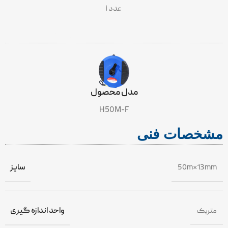
۱ عدد
INCLUDES
مدل محصول
H50M-F
مشخصات فنی
50m*13mm
سایز
متریک
واحد اندازه گیری