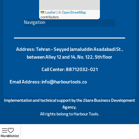
Leaflet
|
©
OpenStreetMap
contributors
Navigation
Address: Tehran - Seyyed Jamaluddin Asadabadi St.,
between Alley 12 and 14, No. 122, 5th floor
Call Center:
88712032-021
Email Address: info@harbourtools.co
Implementation and technical support by the
2bare Business Development
Agency
.
All rights belong to Harbour Tools.
Menu
Wishlist