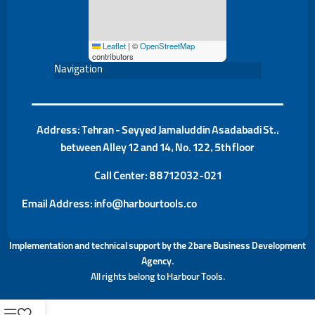
Leaflet
|
©
OpenStreetMap
contributors
Navigation
Address: Tehran - Seyyed Jamaluddin Asadabadi St.,
between Alley 12 and 14, No. 122, 5th floor
Call Center:
88712032-021
Email Address: info@harbourtools.co
Implementation and technical support by the
2bare Business Development
Agency
.
All rights belong to Harbour Tools.