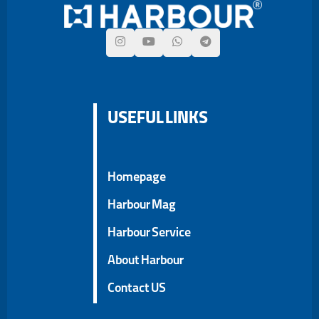
USEFUL LINKS
Homepage
Harbour Mag
Harbour Service
About Harbour
Contact US