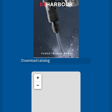
Download catalog
+
−