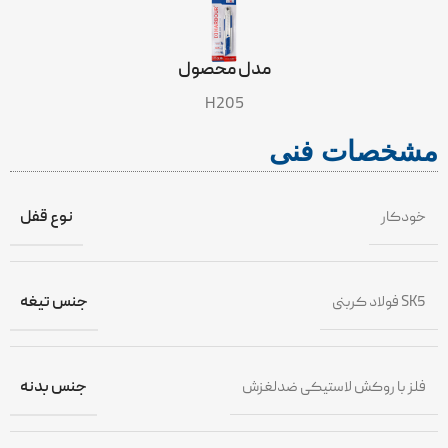
مدل محصول
H205
مشخصات فنی
خودکار
نوع قفل
فولاد کربنی SK5
جنس تیغه
فلز با روکش لاستیکی ضدلغزش
جنس بدنه