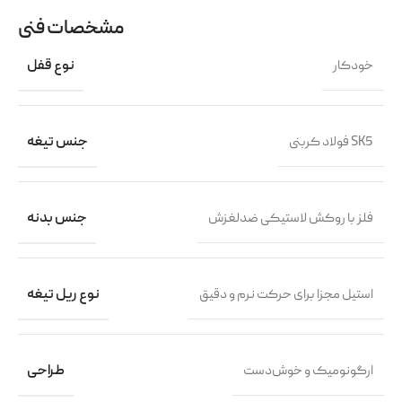
مشخصات فنی
خودکار
نوع قفل
فولاد کربنی SK5
جنس تیغه
فلز با روکش لاستیکی ضدلغزش
جنس بدنه
استیل مجزا برای حرکت نرم و دقیق
نوع ریل تیغه
ارگونومیک و خوش‌دست
طراحی