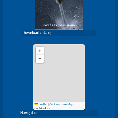
Download catalog
+
−
Leaflet
|
©
OpenStreetMap
contributors
Navigation