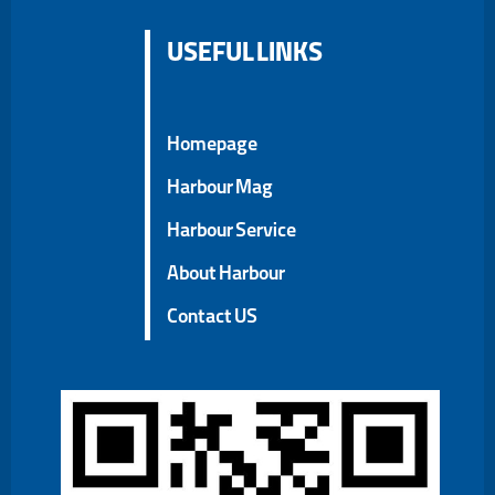
USEFUL LINKS
Homepage
Harbour Mag
Harbour Service
About Harbour
Contact US