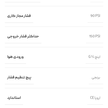
90 PSI
فشار مجاز کاری
150 PSI
حداکثر فشار خروجی
G ¼ اینچ
ورودی هوا
برنجی
پیچ تنظیم فشار
CE اروپا
استاندارد