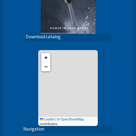
Download catalog
+
−
Leaflet
|
©
OpenStreetMap
contributors
Navigation