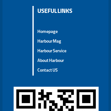
USEFUL LINKS
Homepage
Harbour Mag
Harbour Service
About Harbour
Contact US