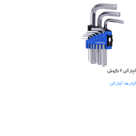
آچار آلن ۶ گوش
آچار ها
,
آچار آلن