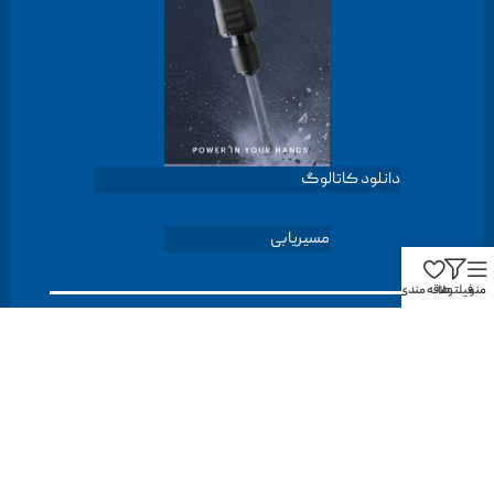
دانلود کاتالوگ
مسیریابی
منو
فیلترها
علاقه مندی
آدرس: تهران - خیابان سید جمال الدین اسدآبادی، بین کوچه ۱۲
و ۱۴ پلاک ۱۲۲ طبقه ۵
شماره‌های مرکز تماس:
88712032-021
داخلی خدمات 119 | فروش 115 | مالی 103
آدرس ایمیل: info@harbourtools.co