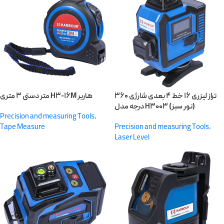
تراز لیزری ۱۶ خط ۴ بعدی شارژی ۳۶۰
متر دستی ۳ متری H۳-۱۶M هاربر
درجه مدل H۳۰۰۳ (نور سبز)
Precision and measuring Tools
,
Tape Measure
Precision and measuring Tools
,
Laser Level