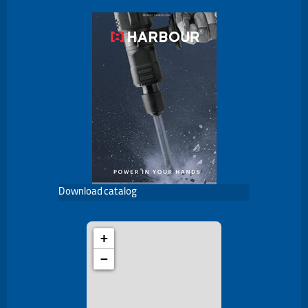
Download catalog
+
−