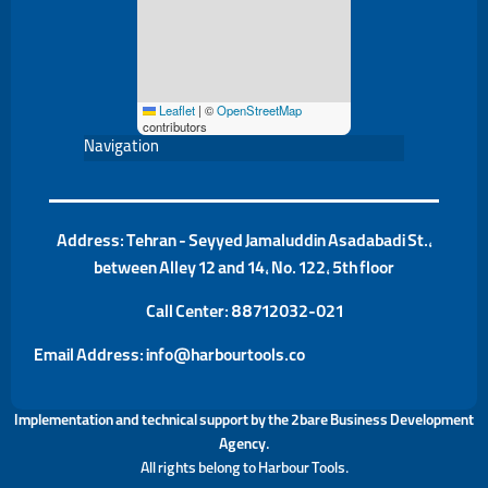
Leaflet
|
©
OpenStreetMap
contributors
Navigation
Address: Tehran - Seyyed Jamaluddin Asadabadi St.,
between Alley 12 and 14, No. 122, 5th floor
Call Center:
88712032-021
Email Address: info@harbourtools.co
Implementation and technical support by the
2bare Business Development
Agency
.
All rights belong to Harbour Tools.