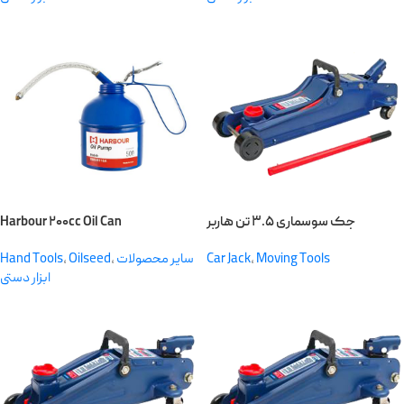
Harbour ۲۰۰cc Oil Can
جک سوسماری ۳.۵ تن هاربر
Hand Tools
,
Oilseed
,
سایر محصولات
Car Jack
,
Moving Tools
ابزار دستی