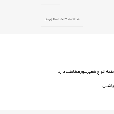
۱۴.۵×۷.۵×۱.۵ سانتی‌متر
ا همه انواع کمپرسور مطابقت دارد
ت پاشش