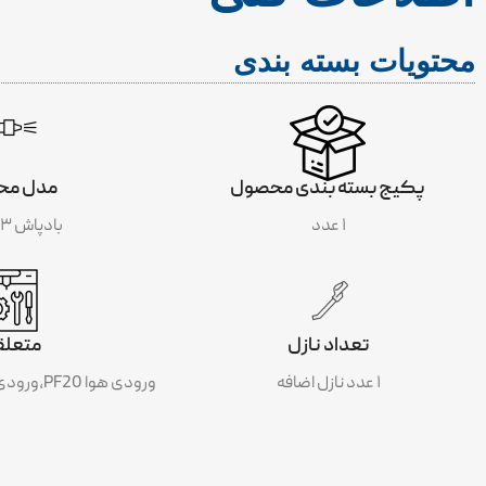
محتویات بسته بندی
S
پکیج بسته بندی محصول
مدل مح
۱ عدد
بادپاش DG-۱۰-۳
تعداد نازل
متعلق
۱ عدد نازل اضافه
ورودی هوا PF20،ورودی هوا اتصال به شیلنگ