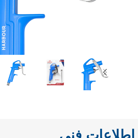
ابزارهای
برقی
دمنده و
مکنده
چکش تخریب
بتن‌کن
اطلاعات فنی
کارواش