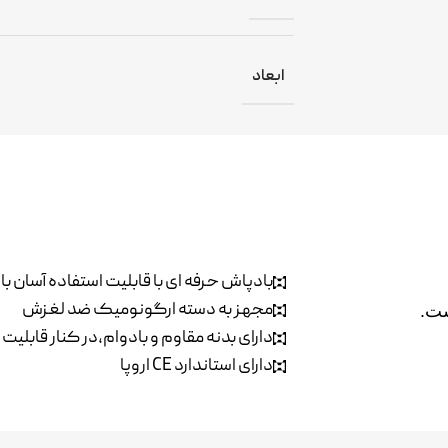
ابعاد
بادپاش حرفه ای با قابلیت استفاده آسان ب
مجهز به دسته ارگونومیک ضد لغزش
دارای بدنه مقاوم و بادوام،در کنار قابلی
دارای استاندارد CE اروپا