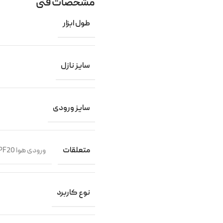
مشخصات فنی
طول ابزار
سایز نازل
سایز ورودی
متعلقات
ورودی هوا PF20 ،ورودی هوا دارای کوپلینگ اتصال ،ورودی هوا برای اتصال به شیلنگ
نوع کاربرد