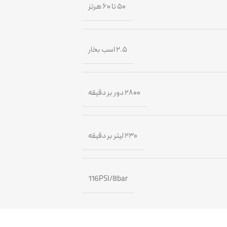
۵۰ تا ۶۰ هرتز
۲.۵ اسب بخار
۲۸۰۰ دور بر دقیقه
۲۳۰ لیتر بر دقیقه
116PSI/8bar