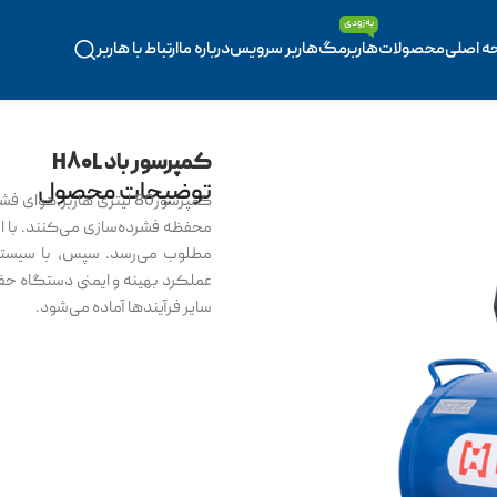
به‌زودی
ه اصلی
محصولات
هاربرمگ
هاربر سرویس
درباره ما
ارتباط با هاربر
کمپرسور باد H۸۰L
توضیحات محصول
کمپرسور80 لیتری هاربر،ه
محفظه فشرده‌سازی می‌کنند. با اس
مطلوب می‌رسد. سپس، با سیستم‌
عملکرد بهینه و ایمنی دستگاه حفظ
سایر فرآیندها آماده می‌شود.