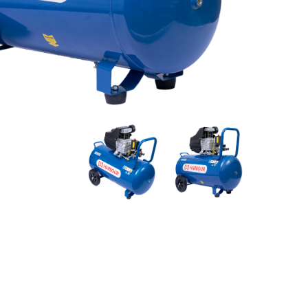
ابزارهای
برقی
دمنده و
مکنده
چکش تخریب
بتن‌کن
کارواش