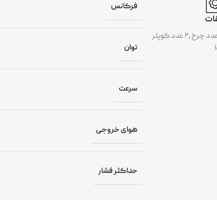
فرکانس
ات
فیلتر هوا،بطری روغن،۲ عدد چرخ ،۲ عدد کوپلر
توان
سرعت
هوای خروجی
حداکثر فشار