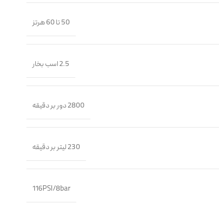
50 تا 60 هرتز
2.5 اسب بخار
2800 دور بر دقیقه
230 لیتر بر دقیقه
116PSI/8bar