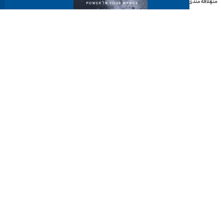
منو
علاقه مندی
دانلود کاتالوگ
مسیریابی
آدرس: تهران - خیابان سید جمال الدین اسدآبادی، بین کوچه ۱۲
و ۱۴ پلاک ۱۲۲ طبقه ۵
شماره‌های مرکز تماس:
88712032-021
داخلی خدمات 119 | فروش 115 | مالی 103
آدرس ایمیل: info@harbourtools.co
تمامی حقوق به ابزار هاربر تعلق دارد.
پیاده سازی و پشتیبانی فنی توسط
آژانس توسعه کسب و کار دوباره