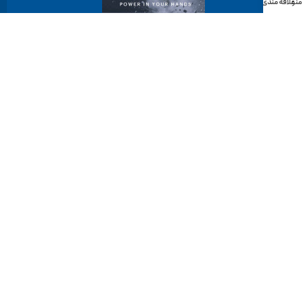
منو
علاقه مندی
دانلود کاتالوگ
مسیریابی
آدرس: تهران - خیابان سید جمال الدین اسدآبادی، بین کوچه ۱۲
و ۱۴ پلاک ۱۲۲ طبقه ۵
شماره‌های مرکز تماس:
88712032-021
داخلی خدمات 119 | فروش 115 | مالی 103
آدرس ایمیل: info@harbourtools.co
تمامی حقوق به ابزار هاربر تعلق دارد.
پیاده سازی و پشتیبانی فنی توسط
آژانس توسعه کسب و کار دوباره