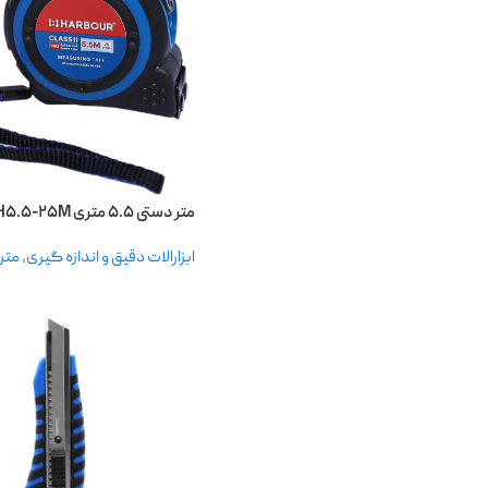
متر دستی ۵.۵ متری H۵.۵-۲۵M هاربر
ابزارالات دقیق و اندازه گیری
,
متر