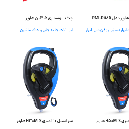
 مدل RMI-R۱۱۸A
جک سوسماری ۳.۵ تن هاربر
ابزار دستی
,
روغن دان
,
ابزار
ابزار آلات جا به جایی
,
جک ماشین
متر استیل ۳۰ متری H۳۰M-S هاربر