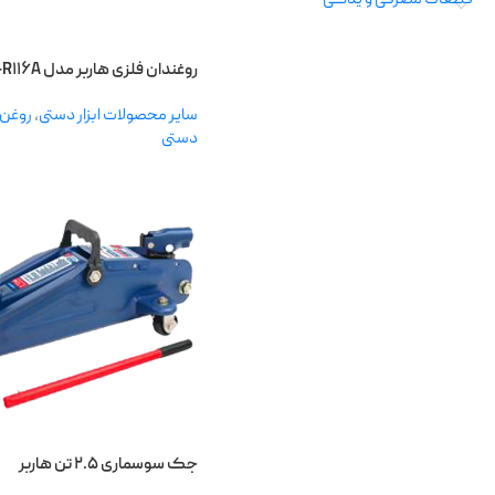
قطعات مصرفی و یدکی
روغندان فلزی هاربر مدل RMI-R۱۱۶A
سایر محصولات ابزار دستی
,
روغن 
دستی
ابزارهای
برقی
دمنده و
مکنده
چکش تخریب
بتن‌کن
جک سوسماری ۲.۵ تن هاربر
کارواش