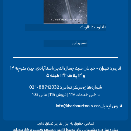
دانلود کاتالوگ
مسیریابی
آدرس: تهران - خیابان سید جمال الدین اسدآبادی، بین کوچه ۱۲
و ۱۴ پلاک ۱۲۲ طبقه ۵
شماره‌های مرکز تماس:
88712032-021
داخلی خدمات 119 | فروش 115 | مالی 103
آدرس ایمیل: info@harbourtools.co
تمامی حقوق به ابزار هاربر تعلق دارد.
پیاده سازی و پشتیبانی فنی توسط
آژانس توسعه کسب و کار دوباره