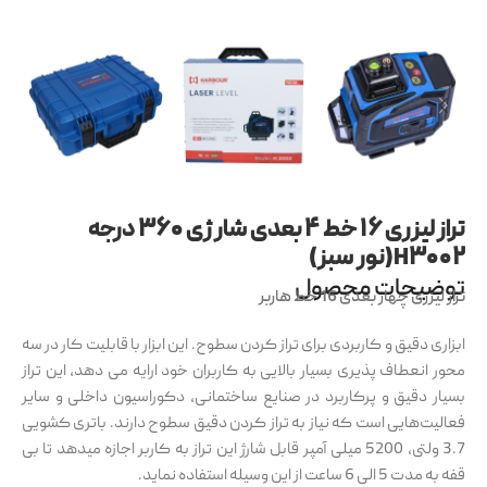
تراز لیزری ۱۶ خط ۴ بعدی شارژی ۳۶۰ درجه
H۳۰۰۲(نور سبز)
توضیحات محصول
تراز لیزری چهار بعدی 16 خط هاربر
ابزاری دقیق و کاربردی برای تراز کردن سطوح. این ابزار با قابلیت کار در سه
محور انعطاف پذیری بسیار بالایی به کاربران خود ارایه می دهد، این تراز
بسیار دقیق و پرکاربرد در صنایع ساختمانی، دکوراسیون داخلی و سایر
فعالیت‌هایی است که نیاز به تراز کردن دقیق سطوح دارند. باتری کشویی
3.7 ولتی، 5200 میلی آمپر قابل شارژ این تراز به کاربر اجازه میدهد تا بی
قفه به مدت 5 الی 6 ساعت از این وسیله استفاده نماید.