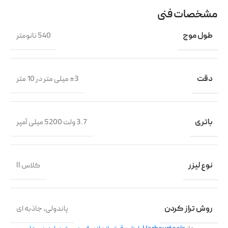
مشخصات فنی
طول موج
540 نانومتر
دقت
±3 میلی متر در 10 متر
باتری
3.7 ولت 5200 میلی آمپر
نوع لیزر
کلاس II
روش تراز کردن
پاندولی، جاذبه ای