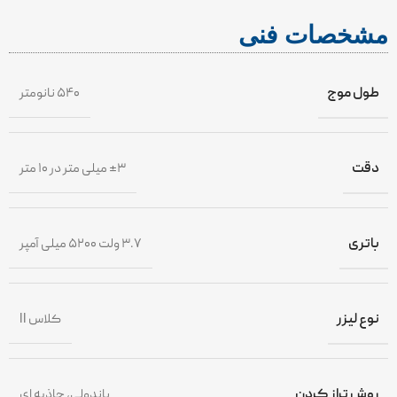
مشخصات فنی
طول موج
۵۴۰ نانومتر
دقت
±۳ میلی متر در ۱۰ متر
باتری
۳.۷ ولت ۵۲۰۰ میلی آمپر
نوع لیزر
کلاس II
روش تراز کردن
پاندولی، جاذبه ای