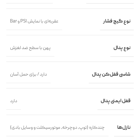
نوع گیج فشار
عقربه‌ای با نمایش PSI و Bar
نوع پدال
پهن با سطح ضد لغزش
شاسی قفل‌کن پدال
دارد / برای حمل آسان
قفل ایمنی پدال
دارد
نازل‌ها
چندکاره (توپ، دوچرخه، موتورسیکلت و وسایل بادی)