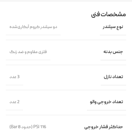
مشخصات فنی
نوع سیلندر
دو سیلندر کروم آبکاری‌شده
جنس بدنه
فلزی مقاوم و ضد زنگ
تعداد نازل
3 عدد
تعداد خروجی والو
2 عدد
حداکثر فشار خروجی
116 PSI (حدود 8 Bar)