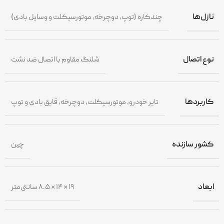
نازل‌ها
چندکاره (توپ، دوچرخه، موتورسیکلت و وسایل بادی)
نوع اتصال
شلنگ مقاوم با اتصال ضد نشت
کاربردها
تایر خودرو، موتورسیکلت، دوچرخه، قایق بادی و توپ
کشور سازنده
چین
ابعاد
۱۹ × ۱۴ × ۸.۵ سانتی‌متر