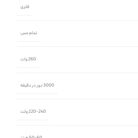
فلزی
تمام مس
260 وات
3000 دور در دقیقه
220-240 ولت
50-60 هرتز