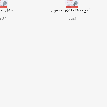
پکیج بسته بندی محصول
مدل مح
۱ عدد
207