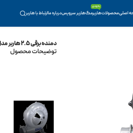
به‌زودی
ه اصلی
محصولات
هاربرمگ
هاربر سرویس
درباره ما
ارتباط با هاربر
دمنده برقی ۲.۵ هاربر مدل H۲.۵i
توضیحات محصول