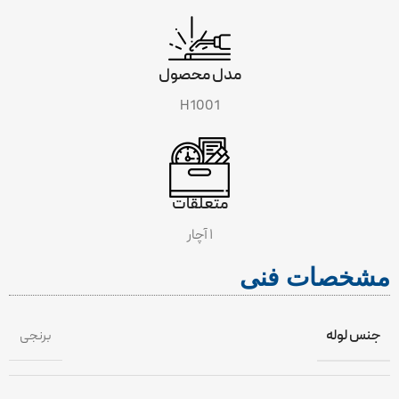
مدل محصول
H1001
متعلقات
۱ آچار
مشخصات فنی
جنس لوله
برنجی