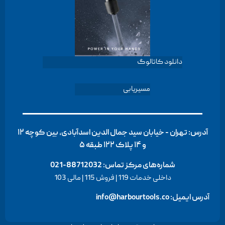
دانلود کاتالوگ
مسیریابی
آدرس: تهران - خیابان سید جمال الدین اسدآبادی، بین کوچه ۱۲
و ۱۴ پلاک ۱۲۲ طبقه ۵
شماره‌های مرکز تماس:
88712032-021
داخلی خدمات 119 | فروش 115 | مالی 103
آدرس ایمیل: info@harbourtools.co