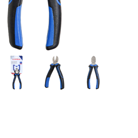
ابزارهای
برقی
دمنده و
مکنده
چکش تخریب
بتن‌کن
کارواش