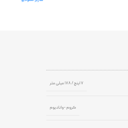
۷ اینچ / ۱۷۸ میلی متر
کروم -وانادیوم