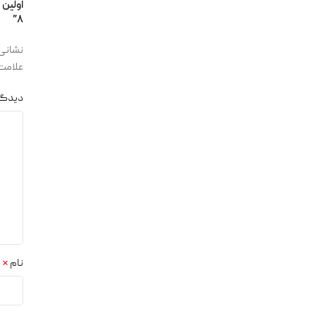
اولین
۸”
نشانی 
علامت‌
دیدگا
نام
*