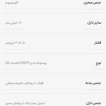
جنس مخزن
آلومینیوم
سایز نازل
۱.۸ میلی متر
فشار
۳.۵-۵ بارومتر
نوع
پیستوله بادی HVLP (کاسه بالا)
جنس بدنه
فولاد با روکش کروم صیقلی
جنس نازل
استیل ضدزنگ با روکش مسی