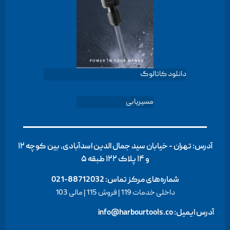
دانلود کاتالوگ
مسیریابی
آدرس: تهران - خیابان سید جمال الدین اسدآبادی، بین کوچه ۱۲
و ۱۴ پلاک ۱۲۲ طبقه ۵
شماره‌های مرکز تماس:
88712032-021
داخلی خدمات 119 | فروش 115 | مالی 103
آدرس ایمیل: info@harbourtools.co