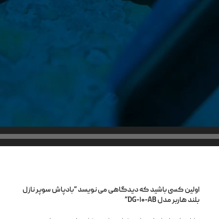
اولین کسی باشید که دیدگاهی می نویسد “بادپاش سوپر نازل
بلند هاربر مدل DG-۱۰-AB”