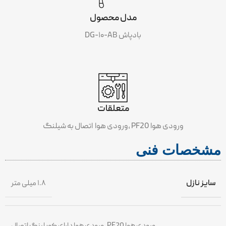
مدل محصول
بادپاش DG-۱۰-AB
متعلقات
ورودی هوا PF20 ،ورودی هوا اتصال به شیلنگ
مشخصات فنی
سایز نازل
۱.۸ میلی متر
ورودی هوا PF20 ،ورودی هوا دارای کوپلینگ اتصال